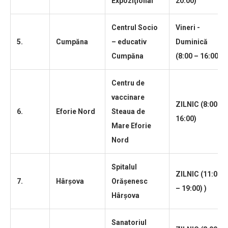
Expoziţional
20:00)
Centrul Socio
Vineri -
5.
Cumpăna
– educativ
Duminică
Cumpăna
(8:00 – 16:00)
Centru de
vaccinare
ZILNIC (8:00 –
6.
Eforie Nord
Steaua de
16:00)
Mare Eforie
Nord
Spitalul
ZILNIC (11:00
7.
Hârşova
Orășenesc
– 19:00) )
Hârșova
Sanatoriul