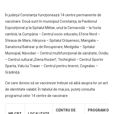
În judeţul Constanţa funcţionează 14 centre permanente de
vaccinare. Două sunt în municipiul Constanţa, la Pavilionul
Expoziţional şi la Spitalul Militar, unul la Cernavodă – la fosta
cantină, la Cumpăna – Centrul socio-educativ, Eforie Nord –
Steaua de Mare, Hârşova – Spitalul Orăşenesc, Mangalia –
Sanatoriul Balnear şi de Recuperare, Medgidia – Spitalul
Municipal, Năvodari – Centrul multifuncţional de sănătate, Ovidiu
– Centrul cultural „Elena Roizen”, Techirghiol – Centrul Sportiv
Sparta, Valu lui Traian – Centrul pentru tineret, Cogealac –
Grădiniţă.
Cei care doresc să se vaccineze trebuie să aibă asupra lor un act
de identitate valabil. În tabelul de mai jos, puteţi consulta
programul celor 14 centre de vaccinare:
CENTRU DE
PROGRAM DE
NR.
CRT
LOCALITATE