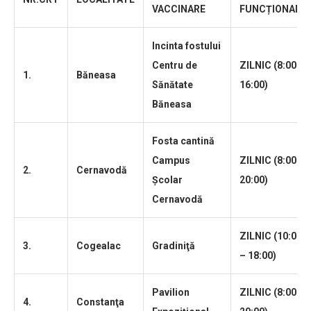
VACCINARE
FUNCȚIONARE
Incinta fostului
Centru de
ZILNIC (8:00 –
1.
Băneasa
Sănătate
16:00)
Băneasa
Fosta cantină
Campus
ZILNIC (8:00 –
2.
Cernavodă
Şcolar
20:00)
Cernavodă
ZILNIC (10:00
3.
Cogealac
Gradiniţă
– 18:00)
Pavilion
ZILNIC (8:00 –
4.
Constan
ţa