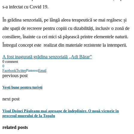
s-a infectat cu Covid 19.
În grădina senzorială, pe lângă aleea terapeutică se mai regăsesc și
alte spații de recreere pentru copiii cu dizabilități, inclusiv o zonă de
consiliere, înainte ca cei mici să pășească printre elementele naturii.
Întregul concept este realizat din materiale rezistente la intemperii.
A fost inagurată grădina senzorială „Adi Bărar”
0 comment
0
Facebook
Twitter
Pinterest
Email
previous post
Vești bune pentru turiști
next post
Visul Doinei Păuleanu mai aproape de îndeplinire. O nouă victorie în
procesul muzeului de la Topalu
related posts