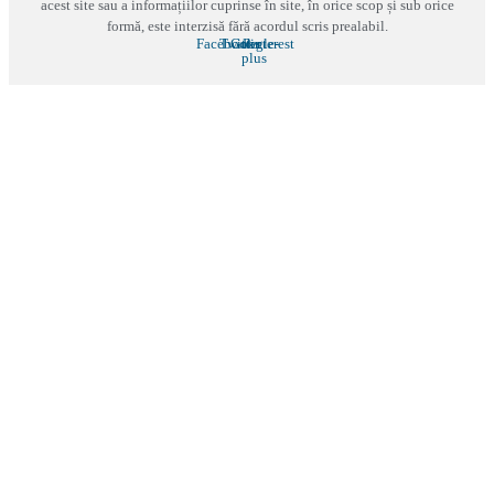
acest site sau a informațiilor cuprinse în site, în orice scop și sub orice
formă, este interzisă fără acordul scris prealabil.
Facebook
Twitter
Google-
Pinterest
plus