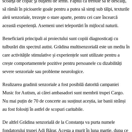
scoarţă de copac şi buşteni de lemn. Faptul că trebuie să te descalţi,
să rămâi în picioarele goale pentru a putea să simţi sub tălpi, texturile
aleii senzoriale, trezeşte o stare aparte, pentru cei care încearcă
această experiență. Asemeni unei teleportări în mijlocul naturii.
Beneficiarii principali ai proiectului sunt copiii diagnosticaţi cu
tulburări din spectrul autist. Grădina multisenzorială este un mediu în
care activitățile stimulative și experiențele sunt utilizate pentru a
crește comportamentele pozitive pentru persoanele cu dizabilități
severe senzoriale sau probleme neurologice.
Realizarea gradinii senzoriale a fost posibilă datorită campaniei
Music for Autism, ai cărei ambasadori sunt membrii trupei Cargo.
Nu mai puțin de 70 de concerte au susținut aceștia, iar banii strânși
au fost folosiți în astfel de scopuri caritabile.
De altfel Grădina senzorială de la Constanța va purta numele
fondatorului trupei Adi Bărar. Acesta a murit în luna martie, dupa ce