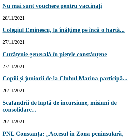
Nu mai sunt vouchere pentru vaccinați
28/11/2021
Colegiul Eminescu, la înălțime pe încă o hartă...
27/11/2021
Curățenie generală în piețele constănțene
27/11/2021
Copiii şi juniorii de la Clubul Marina participă...
26/11/2021
Scafandrii de luptă de incursiune, misiuni de
consolidare...
26/11/2021
PNL Constanța: „Accesul în Zona peninsulară,