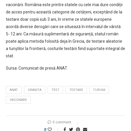
vaccinării. România este printre statele cu cele mai dure condiții
de acces pentru această categorie de cetățeni, exceptând de la
testare doar copiii sub 3 ani, în vreme ce statele europene
acordă diverse derogări care se situează în intervalul de vârstă
5- 12 ani. Ca măsură suplimentară de siguranță, statul român
poate aplica metoda folosită deja în Grecia, de testare aleatorie
a turiștilor la frontieră, costurile testării fiind suportate integral de
stat.
Sursa: Comunicat de presă ANAT
ANAT
GRANITA
TEST
TESTARE
TURISM
VACCINARE
0 comment
0