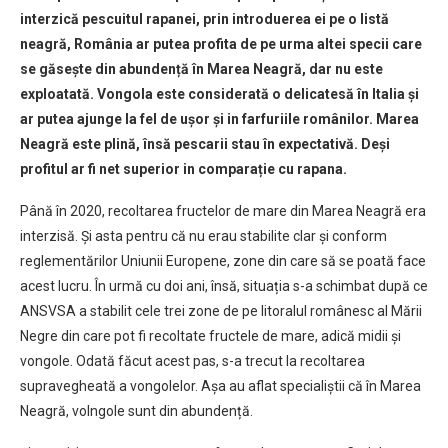
interzică pescuitul rapanei, prin introduerea ei pe o listă
neagră, România ar putea profita de pe urma altei specii care
se găsește din abundență în Marea Neagră, dar nu este
exploatată. Vongola este considerată o delicatesă în Italia și
ar putea ajunge la fel de ușor și in farfuriile românilor. Marea
Neagră este plină, însă pescarii stau în expectativă. Deși
profitul ar fi net superior in comparație cu rapana.
Până în 2020, recoltarea fructelor de mare din Marea Neagră era
interzisă. Și asta pentru că nu erau stabilite clar și conform
reglementărilor Uniunii Europene, zone din care să se poată face
acest lucru. În urmă cu doi ani, însă, situația s-a schimbat după ce
ANSVSA a stabilit cele trei zone de pe litoralul românesc al Mării
Negre din care pot fi recoltate fructele de mare, adică midii și
vongole. Odată făcut acest pas, s-a trecut la recoltarea
supravegheată a vongolelor. Așa au aflat specialiștii că în Marea
Neagră, volngole sunt din abundență.