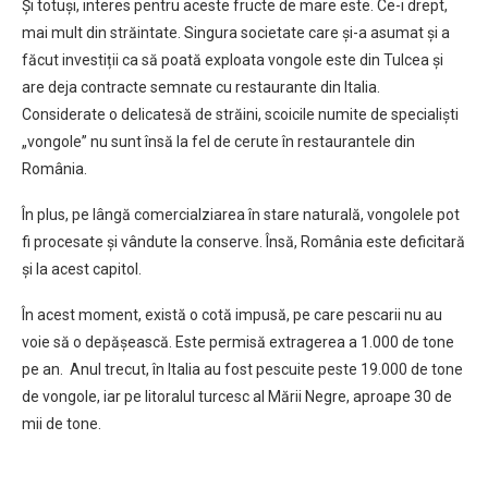
Și totuși, interes pentru aceste fructe de mare este. Ce-i drept,
mai mult din străintate. Singura societate care și-a asumat și a
făcut investiții ca să poată exploata vongole este din Tulcea și
are deja contracte semnate cu restaurante din Italia.
Considerate o delicatesă de străini, scoicile numite de specialiști
„vongole” nu sunt însă la fel de cerute în restaurantele din
România.
În plus, pe lângă comercialziarea în stare naturală, vongolele pot
fi procesate și vândute la conserve. Însă, România este deficitară
și la acest capitol.
În acest moment, există o cotă impusă, pe care pescarii nu au
voie să o depășească. Este permisă extragerea a 1.000 de tone
pe an. Anul trecut, în Italia au fost pescuite peste 19.000 de tone
de vongole, iar pe litoralul turcesc al Mării Negre, aproape 30 de
mii de tone.