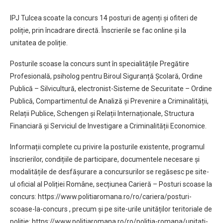
IPJ Tulcea scoate la concurs 14 posturi de agenți și ofiteri de
poliție, prin încadrare directă. Înscrierile se fac online și la
unitatea de poliție.
Posturile scoase la concurs sunt în specialitățile Pregătire
Profesională, psiholog pentru Biroul Siguranță Școlară, Ordine
Publică – Silvicultură, electronist-Sisteme de Securitate – Ordine
Publică, Compartimentul de Analiză și Prevenire a Criminalității,
Relații Publice, Schengen și Relații Internaționale, Structura
Financiară și Serviciul de Investigare a Criminalității Economice.
Informații complete cu privire la posturile existente, programul
înscrierilor, condițiile de participare, documentele necesare și
modalitățile de desfășurare a concursurilor se regăsesc pe site-
ul oficial al Poliției Române, secțiunea Carieră – Posturi scoase la
concurs: https://www.politiaromana.ro/ro/cariera/posturi-
scoase-la-concurs , precum și pe site-urile unităților teritoriale de
poliție: https://www.politiaromana.ro/ro/politia-romana/unitati-