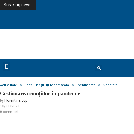
Breaking news:
Home
Actualitate
Gestionarea emoțiilor în pandemie
Actualitate
Editorii noștri îți recomandă
Evenimente
Sănătate
Gestionarea emoțiilor în pandemie
by
Florentina Lup
13/01/2021
0 comment