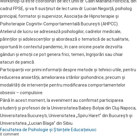
Workshop-ul este coordonat de lect.univ.dr. Călin Mariana Floricica, din
cadrul FPSE, și va fi susținut de lect.univ.dr. Lucian Negoiță, psiholog
principal, formator și supervizor, Asociația de Hipnoterapie și
Psihoterapie Cognitiv-Comportamentală București (AHPCC).
Atelierul de lucru se adresează psihologilor, cadrelor medicale,
părinților și adolescenților și abordează o tematică de actualitate,
oportună în contextul pandemic, în care oricine poate dezvolta
gânduri și emoții ce pot genera frici, temeri, îngrijorări sau chiar
atacuri de panică.
Participanții vor primi informații despre metode și tehnici utile, pentru
reducerea anxietății, ameliorarea stărilor ipohondrice, precum și
modalități de intervenție pentru modificarea comportamentelor
obsesiv – compulsive.
Până în acest moment, la eveniment au confirmat participarea
studenți și profesori de la Universitatea Babeș-Bolyai din Cluj-Napoca,
Universitatea București, Universitatea „Spiru Haret” din București și
Universitatea „Lucian Blaga” din Sibiu.
Facultatea de Psihologie și Științele Educației
uoc
0 comment