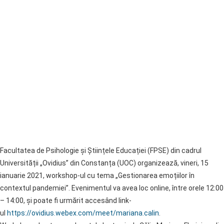
Facultatea de Psihologie și Științele Educației (FPSE) din cadrul
Universității „Ovidius” din Constanța (UOC) organizează, vineri, 15
ianuarie 2021, workshop-ul cu tema „Gestionarea emoțiilor în
contextul pandemiei”. Evenimentul va avea loc online, între orele 12:00
– 14:00, și poate fi urmărit accesând link-
ul
https://ovidius.webex.com/meet/mariana.calin
.