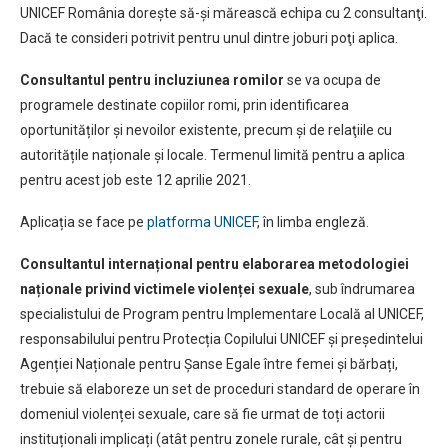
UNICEF România doreşte să-şi mărească echipa cu 2 consultanţi.
Dacă te consideri potrivit pentru unul dintre joburi poţi aplica.
Consultantul pentru incluziunea romilor
se va ocupa de
programele destinate copiilor romi, prin identificarea
oportunităților și nevoilor existente, precum și de relaţiile cu
autoritățile naționale și locale. Termenul limită pentru a aplica
pentru acest job este 12 aprilie 2021.
Aplicația se face pe
platforma UNICEF
, în limba engleză.
Consultantul internațional pentru elaborarea metodologiei
naționale privind victimele violenței sexuale
, sub îndrumarea
specialistului de Program pentru Implementare Locală al UNICEF,
responsabilului pentru Protecția Copilului UNICEF și președintelui
Agenției Naționale pentru Șanse Egale între femei și bărbați,
trebuie să elaboreze un set de proceduri standard de operare în
domeniul violenței sexuale, care să fie urmat de toți actorii
instituționali implicați (atât pentru zonele rurale, cât și pentru