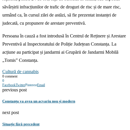
săvârșirii infracțiunilor de trafic de droguri de risc și de mare risc,
urmând ca, în cursul zilei de astăzi, să fie prezentat instanței de
judecată, cu propunere de arestare preventivă.
Persoana în cauză a fost introdusă în Centrul de Reținere și Arestare
Preventivă al Inspectoratului de Poliție Județean Constanța. La
acțiune au participat și jandarmi ai Grupării de Jandarmi Mobilă
„Tomis” Constanța.
Cultură de cannabis
0 comment
0
Facebook
Twitter
Pinterest
Email
previous post
Constanța va avea un acvariu nou și modern
next post
Situație fără precedent