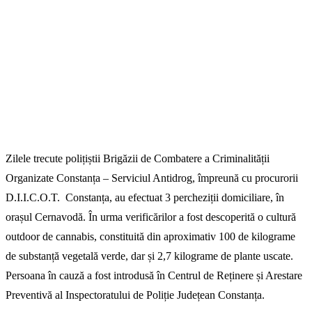
Zilele trecute polițiștii Brigăzii de Combatere a Criminalității
Organizate Constanța – Serviciul Antidrog, împreună cu procurorii
D.I.I.C.O.T. Constanța, au efectuat 3 percheziții domiciliare, în
orașul Cernavodă. În urma verificărilor a fost descoperită o cultură
outdoor de cannabis, constituită din aproximativ 100 de kilograme
de substanță vegetală verde, dar și 2,7 kilograme de plante uscate.
Persoana în cauză a fost introdusă în Centrul de Reținere și Arestare
Preventivă al Inspectoratului de Poliție Județean Constanța.