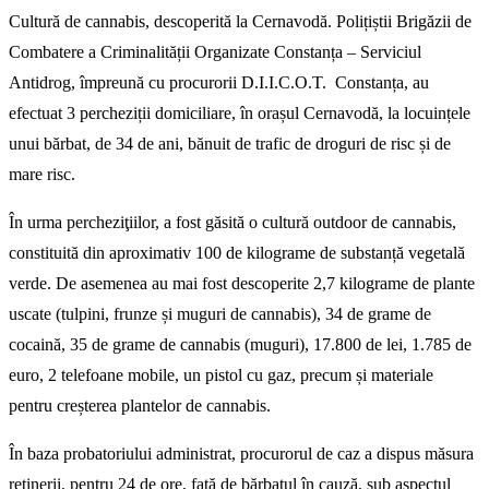
Cultură de cannabis, descoperită la Cernavodă. Polițiștii Brigăzii de
Combatere a Criminalității Organizate Constanța – Serviciul
Antidrog, împreună cu procurorii D.I.I.C.O.T. Constanța, au
efectuat 3 percheziții domiciliare, în orașul Cernavodă, la locuințele
unui bărbat, de 34 de ani, bănuit de trafic de droguri de risc și de
mare risc.
În urma percheziţiilor, a fost găsită o cultură outdoor de cannabis,
constituită din aproximativ 100 de kilograme de substanță vegetală
verde. De asemenea au mai fost descoperite 2,7 kilograme de plante
uscate (tulpini, frunze și muguri de cannabis), 34 de grame de
cocaină, 35 de grame de cannabis (muguri), 17.800 de lei, 1.785 de
euro, 2 telefoane mobile, un pistol cu gaz, precum și materiale
pentru creșterea plantelor de cannabis.
În baza probatoriului administrat, procurorul de caz a dispus măsura
reținerii, pentru 24 de ore, față de bărbatul în cauză, sub aspectul