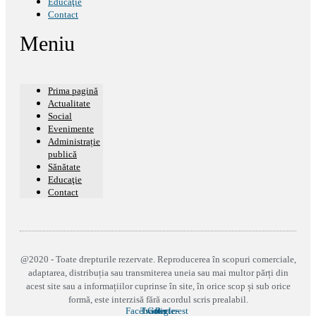
Educaţie
Contact
Meniu
Prima pagină
Actualitate
Social
Evenimente
Administrație
publică
Sănătate
Educaţie
Contact
@2020 - Toate drepturile rezervate. Reproducerea în scopuri comerciale,
adaptarea, distribuția sau transmiterea uneia sau mai multor părți din
acest site sau a informațiilor cuprinse în site, în orice scop și sub orice
formă, este interzisă fără acordul scris prealabil.
Facebook
Twitter
Google-
Pinterest