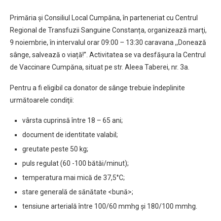
Primăria și Consiliul Local Cumpăna, în parteneriat cu Centrul
Regional de Transfuzii Sanguine Constanța, organizează marţi,
9 noiembrie, în intervalul orar 09:00 – 13:30 caravana ,,Donează
sânge, salvează o viață!”. Activitatea se va desfășura la Centrul
de Vaccinare Cumpăna, situat pe str. Aleea Taberei, nr. 3a.
Pentru a fi eligibil ca donator de sânge trebuie îndeplinite
următoarele condiţii:
vârsta cuprinsă între 18 – 65 ani;
document de identitate valabil;
greutate peste 50 kg;
puls regulat (60 -100 bătăi/minut);
temperatura mai mică de 37,5°C;
stare generală de sănătate <bună>;
tensiune arterială între 100/60 mmhg și 180/100 mmhg.