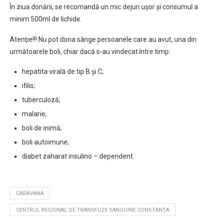
În ziua donării, se recomandă un mic dejun ușor și consumul a
minim 500ml de lichide.
Atenţie!!! Nu pot dona sânge persoanele care au avut, una din
următoarele boli, chiar dacă s-au vindecat între timp:
hepatita virală de tip B și C;
ifilis;
tuberculoză;
malarie;
boli de inimă;
boli autoimune;
diabet zaharat insulino – dependent.
CARAVANA
CENTRUL REGIONAL DE TRANSFUZII SANGUINE CONSTANȚA