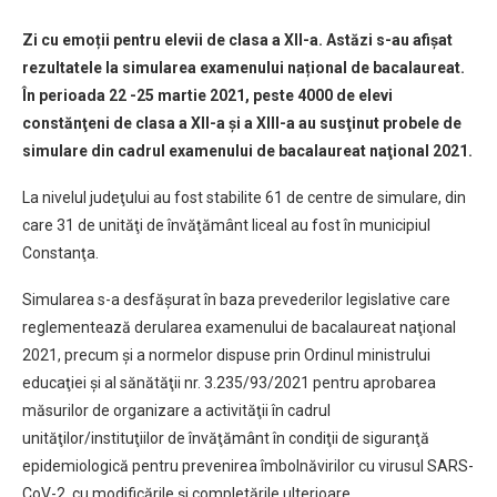
Zi cu emoții pentru elevii de clasa a XII-a. Astăzi s-au afișat
rezultatele la simularea examenului național de bacalaureat.
În perioada 22 -25 martie 2021, peste 4000 de elevi
constănţeni de clasa a XII-a şi a XIII-a au susţinut probele de
simulare din cadrul examenului de bacalaureat naţional 2021.
La nivelul judeţului au fost stabilite 61 de centre de simulare, din
care 31 de unităţi de învăţământ liceal au fost în municipiul
Constanţa.
Simularea s-a desfăşurat în baza prevederilor legislative care
reglementează derularea examenului de bacalaureat naţional
2021, precum şi a normelor dispuse prin Ordinul ministrului
educaţiei şi al sănătăţii nr. 3.235/93/2021 pentru aprobarea
măsurilor de organizare a activităţii în cadrul
unităţilor/instituţiilor de învăţământ în condiţii de siguranţă
epidemiologică pentru prevenirea îmbolnăvirilor cu virusul SARS-
CoV-2, cu modificările şi completările ulterioare.