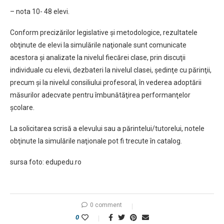
– nota 10- 48 elevi.
Conform precizărilor legislative şi metodologice, rezultatele
obţinute de elevi la simulările naţionale sunt comunicate
acestora şi analizate la nivelul fiecărei clase, prin discuţii
individuale cu elevii, dezbateri la nivelul clasei, şedinţe cu părinţii,
precum şi la nivelul consiliului profesoral, în vederea adoptării
măsurilor adecvate pentru îmbunătăţirea performanţelor
şcolare.
La solicitarea scrisă a elevului sau a părintelui/tutorelui, notele
obţinute la simulările naţionale pot fi trecute în catalog.
sursa foto: edupedu.ro
0 comment
0