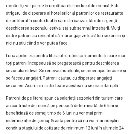
români își vor pierde în următoarele luni locul de muncă. Este
strigătul de disperare al hotelierilor și patronilor de restaurante
de pe litoral în contextual în care din cauza stării de urgență
deschiderea sezonului estival stă sub semnul întrebării. Mulți
dintre patroni au renunțat să mai angajeze lucrători sezonieri și
nici nu știu când o vor putea face.
Luna aprilie era pentru litoralul românesc momentul în care mai
toți patronii începeau să se pregătească pentru deschiderea
sezonului estival. Se renovau hotelurile, se amenajau terasele și
se făceau angajări. Patronii căutau cu disperare angajați
sezonieri. Acum nimic din toate acestea nu se mai întâmplă.
Patronii de pe litoral spun că salariații sezonieri din turism care
au contracte de muncă pe perioadă determinată de 6 luni și
beneficiază de somaj timp de 6 luni nu vor mai primi
indemnizație de șomaj. Și asta pentru că nu vor mai îndeplini
condiția stagiului de cotizare de minimum 12 luni în ultimele 24