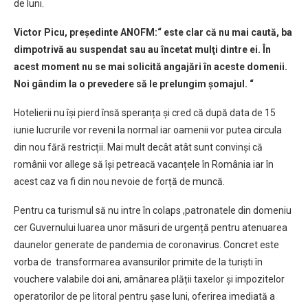
de luni.
Victor Picu, președinte ANOFM
:
“ este clar că nu mai caută, ba
dimpotrivă au suspendat sau au încetat mulţi dintre ei. În
acest moment nu se mai solicită angajări în aceste domenii.
Noi gândim la o prevedere să le prelungim şomajul. “
Hotelierii nu își pierd însă speranța și cred că după data de 15
iunie lucrurile vor reveni la normal iar oamenii vor putea circula
din nou fără restricții. Mai mult decât atât sunt convinși că
românii vor allege să își petreacă vacanțele în România iar în
acest caz va fi din nou nevoie de forță de muncă.
Pentru ca turismul să nu intre în colaps ,patronatele din domeniu
cer Guvernului luarea unor măsuri de urgență pentru atenuarea
daunelor generate de pandemia de coronavirus. Concret este
vorba de transformarea avansurilor primite de la turiști în
vouchere valabile doi ani, amânarea plății taxelor și impozitelor
operatorilor de pe litoral pentru șase luni, oferirea imediată a