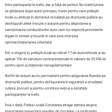
între participanții la trafic, dar şi faţă de pietoni. Nu toată lumea
se ghidează după acest principiu, motiv pentru care polițiștii
locali cu atribuții în domeniul circulației pe drumurile publice au
desfășurat zilele trecute o acțiune pentru depistarea și
sancționarea conducătorilor auto care nu respectă prevederile
legale în zonele și locurile în care este interzisă
oprirea/staționarea voluntară.
Într-o singură zi, polițiștii locali au ridicat 17 de autovehicule și au
aplicat 106 de sancțiuni contravenționale în valoare de 35.046 lei
pentru opriri și staționări neregulamentare.
Astfel de acțiuni au loc permanent pentru asigurarea fluenței pe
drumurile publice, pentru defășurarea în siguranță a circulației
rutiere, precum și pentru ocrotirea vieții și a sănătății
participanților la trafic.
Încă o dată, Poliția Locală Constanța atrage atenția asupra
importanței respectării regulilor de circulație. Le mulțumim