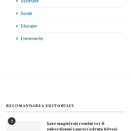
Societate
Social
Educaţie
Evenimente
RECOMANDAREA EDITORULUI
1
Şase magistraţi români vor fi
subordonaţi Laurei Codruța Kövesi