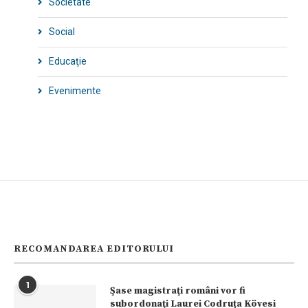
Societate
Social
Educaţie
Evenimente
RECOMANDAREA EDITORULUI
1
Şase magistraţi români vor fi
subordonaţi Laurei Codruța Kövesi