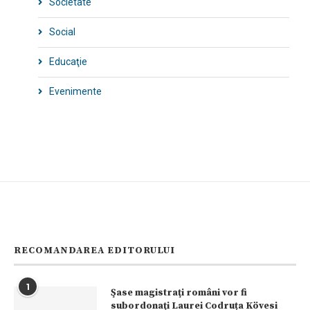
Societate
Social
Educaţie
Evenimente
RECOMANDAREA EDITORULUI
1
Şase magistraţi români vor fi
subordonaţi Laurei Codruța Kövesi