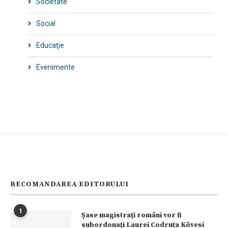
Societate
Social
Educaţie
Evenimente
RECOMANDAREA EDITORULUI
1
Şase magistraţi români vor fi
subordonaţi Laurei Codruța Kövesi