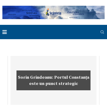
Sorin Grindeanu: Portul Constanța
este un punct strategic