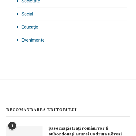
Societate
Social
Educaţie
Evenimente
RECOMANDAREA EDITORULUI
1
Şase magistraţi români vor fi
subordonaţi Laurei Codruța Kövesi