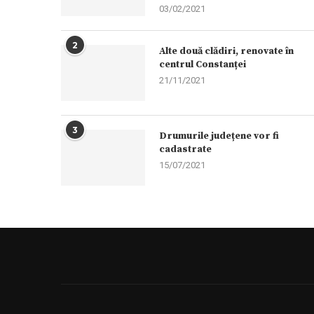
03/02/2021
2
Alte două clădiri, renovate în
centrul Constanței
21/11/2021
3
Drumurile județene vor fi
cadastrate
15/07/2021