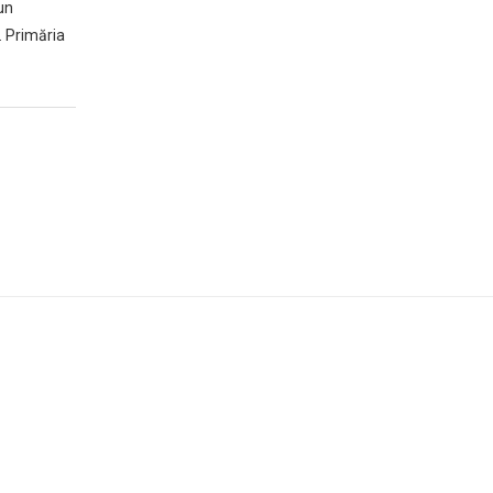
un
. Primăria