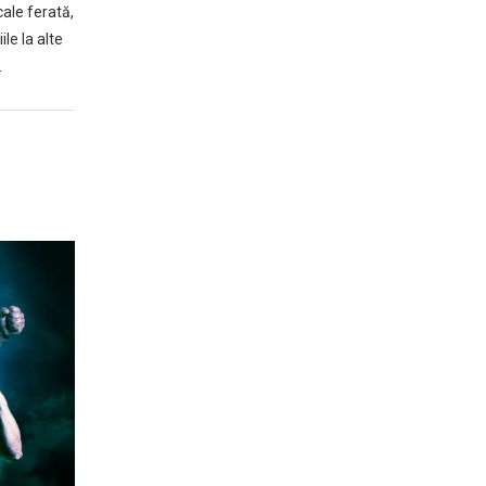
cale ferată,
le la alte
…