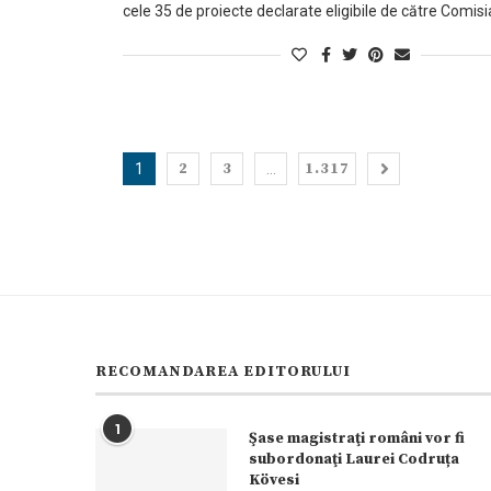
cele 35 de proiecte declarate eligibile de către Comisi
2
3
1.317
1
…
RECOMANDAREA EDITORULUI
1
Şase magistraţi români vor fi
subordonaţi Laurei Codruța
Kövesi