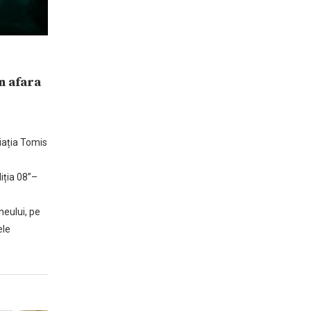
n afara
iația Tomis
iția 08”–
neului, pe
ele