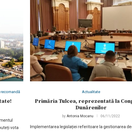
îți recomandă
Actualitate
tate!
Primăria Tulcea, reprezentată la Con
Dunărenilor
by
Antonia Mocanu
06/11/2022
omentul
Implementarea legislației referitoare la gestionarea deș
puteți vota