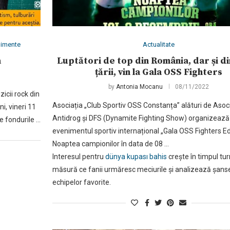
nimente
Actualitate
a
Luptători de top din România, dar și di
țării, vin la Gala OSS Fighters
by
Antonia Mocanu
08/11/2022
zicii rock din
Asociația „Club Sportiv OSS Constanța” alături de Asoc
i, vineri 11
Antidrog și DFS (Dynamite Fighting Show) organizează
e fondurile …
evenimentul sportiv internațional „Gala OSS Fighters Ed
Noaptea campionilor în data de 08 …
Interesul pentru
dünya kupası bahis
crește în timpul tur
măsură ce fanii urmăresc meciurile și analizează șans
echipelor favorite.