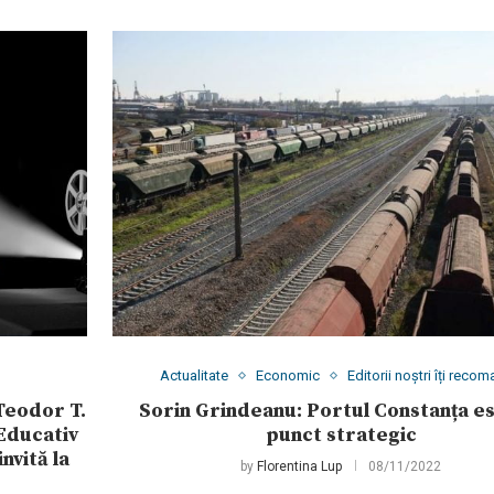
Actualitate
Economic
Editorii noștri îți reco
Teodor T.
Sorin Grindeanu: Portul Constanța e
 Educativ
punct strategic
nvită la
by
Florentina Lup
08/11/2022