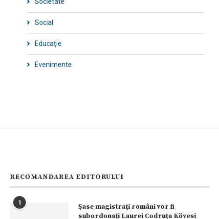
Societate
Social
Educaţie
Evenimente
RECOMANDAREA EDITORULUI
1
Şase magistraţi români vor fi
subordonaţi Laurei Codruța Kövesi