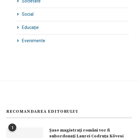
Societate
Social
Educaţie
Evenimente
RECOMANDAREA EDITORULUI
1
Şase magistraţi români vor fi
subordonaţi Laurei Codruța Kövesi