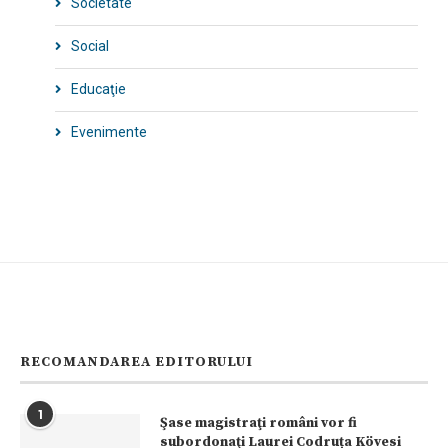
Societate
Social
Educaţie
Evenimente
RECOMANDAREA EDITORULUI
1
Şase magistraţi români vor fi
subordonaţi Laurei Codruța Kövesi