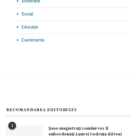
Societate
Social
Educaţie
Evenimente
RECOMANDAREA EDITORULUI
1
Şase magistraţi români vor fi
subordonaţi Laurei Codruța Kövesi