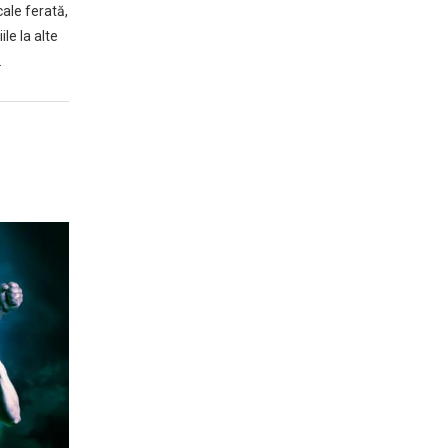
cale ferată,
le la alte
…