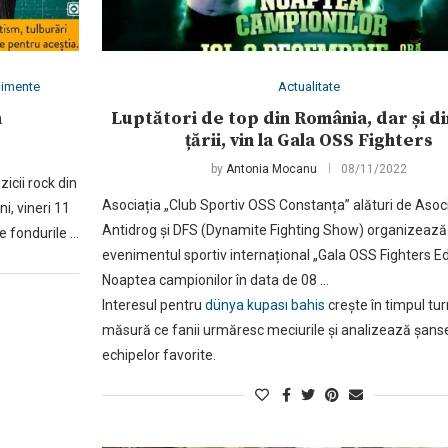
nimente
Actualitate
a
Luptători de top din România, dar și di
țării, vin la Gala OSS Fighters
by
Antonia Mocanu
08/11/2022
zicii rock din
Asociația „Club Sportiv OSS Constanța” alături de Asoc
i, vineri 11
Antidrog și DFS (Dynamite Fighting Show) organizează
e fondurile …
evenimentul sportiv internațional „Gala OSS Fighters Ed
Noaptea campionilor în data de 08 …
Interesul pentru
dünya kupası bahis
crește în timpul tur
măsură ce fanii urmăresc meciurile și analizează șans
echipelor favorite.