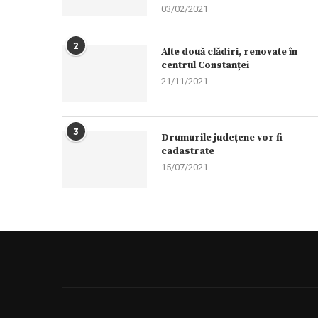
03/02/2021
2
Alte două clădiri, renovate în
centrul Constanței
21/11/2021
3
Drumurile județene vor fi
cadastrate
15/07/2021