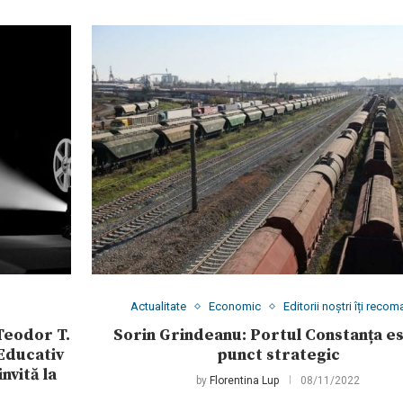
Actualitate
Economic
Editorii noștri îți reco
Teodor T.
Sorin Grindeanu: Portul Constanța e
 Educativ
punct strategic
nvită la
by
Florentina Lup
08/11/2022