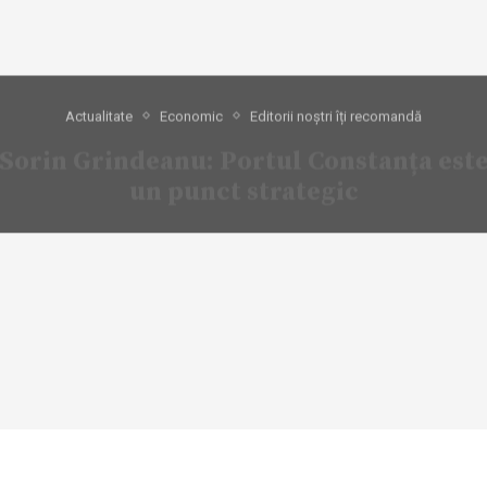
Actualitate
Economic
Editorii noștri îți recomandă
Sorin Grindeanu: Portul Constanța est
un punct strategic
08/11/2022