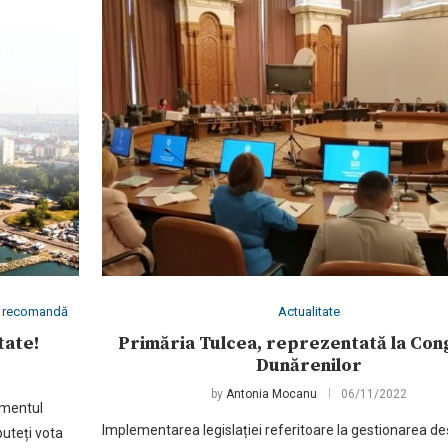
îți recomandă
Actualitate
tate!
Primăria Tulcea, reprezentată la Con
Dunărenilor
by
Antonia Mocanu
06/11/2022
omentul
Implementarea legislației referitoare la gestionarea deș
puteți vota