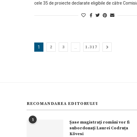
cele 35 de proiecte declarate eligibile de către Comisi
2
3
1.317
1
…
RECOMANDAREA EDITORULUI
1
Şase magistraţi români vor fi
subordonaţi Laurei Codruța
Kövesi