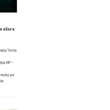
n afara
iația Tomis
iția 08”–
neului, pe
ele