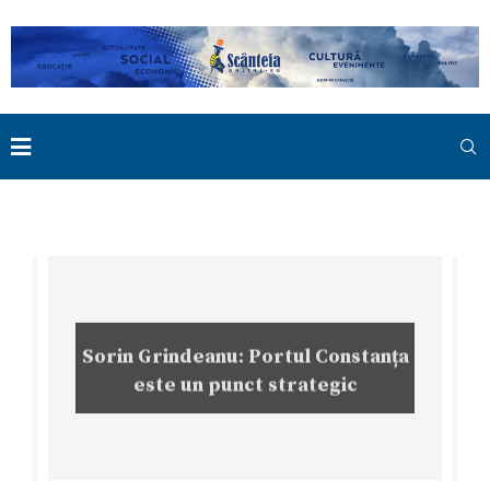
Sorin Grindeanu: Portul Constanța
este un punct strategic