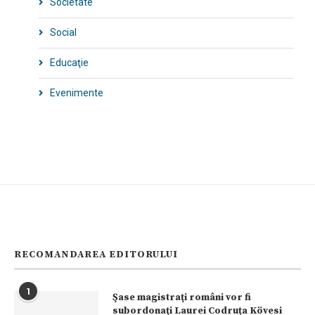
Societate
Social
Educaţie
Evenimente
RECOMANDAREA EDITORULUI
1
Şase magistraţi români vor fi
subordonaţi Laurei Codruța Kövesi