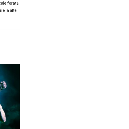
cale ferată,
le la alte
…