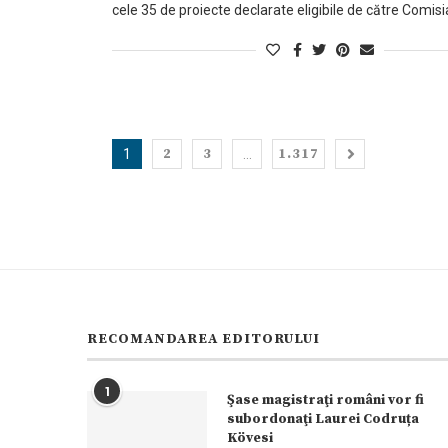
cele 35 de proiecte declarate eligibile de către Comisi
2
3
1.317
1
…
RECOMANDAREA EDITORULUI
1
Şase magistraţi români vor fi
subordonaţi Laurei Codruța
Kövesi