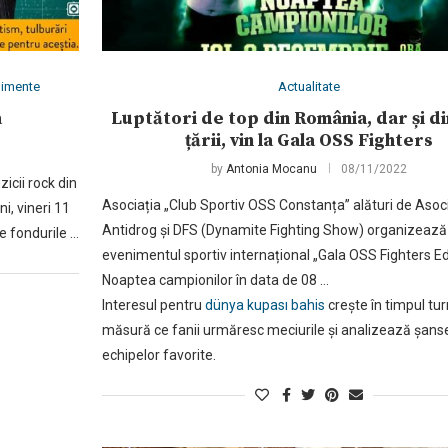
nimente
Actualitate
a
Luptători de top din România, dar și di
țării, vin la Gala OSS Fighters
by
Antonia Mocanu
08/11/2022
zicii rock din
Asociația „Club Sportiv OSS Constanța” alături de Asoc
i, vineri 11
Antidrog și DFS (Dynamite Fighting Show) organizează
e fondurile …
evenimentul sportiv internațional „Gala OSS Fighters Ed
Noaptea campionilor în data de 08 …
Interesul pentru
dünya kupası bahis
crește în timpul tur
măsură ce fanii urmăresc meciurile și analizează șans
echipelor favorite.