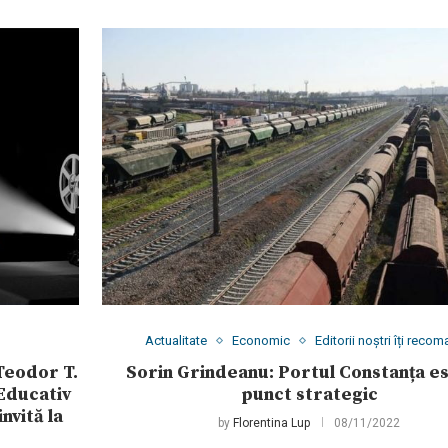
Actualitate
Economic
Editorii noștri îți reco
Teodor T.
Sorin Grindeanu: Portul Constanța e
 Educativ
punct strategic
nvită la
by
Florentina Lup
08/11/2022