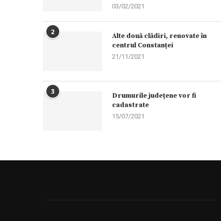
03/02/2021
2
Alte două clădiri, renovate în
centrul Constanței
21/11/2021
3
Drumurile județene vor fi
cadastrate
15/07/2021