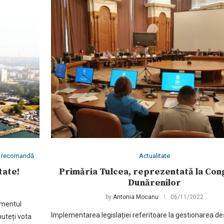
îți recomandă
Actualitate
tate!
Primăria Tulcea, reprezentată la Con
Dunărenilor
by
Antonia Mocanu
06/11/2022
omentul
Implementarea legislației referitoare la gestionarea deș
puteți vota