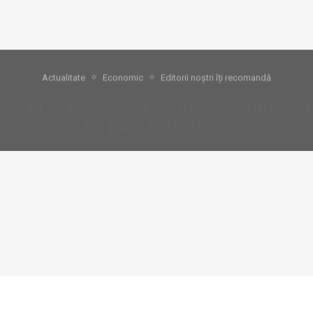
Actualitate
Economic
Editorii noștri îți recomandă
Sorin Grindeanu: Portul Constanța est
un punct strategic
08/11/2022