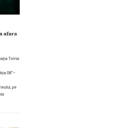
n afara
iația Tomis
iția 08”–
neului, pe
ele