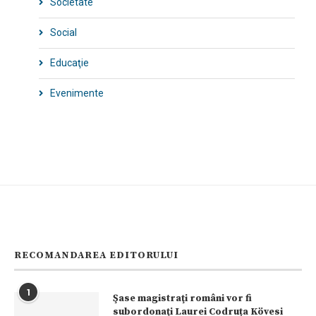
Societate
Social
Educaţie
Evenimente
RECOMANDAREA EDITORULUI
1
Şase magistraţi români vor fi
subordonaţi Laurei Codruța Kövesi