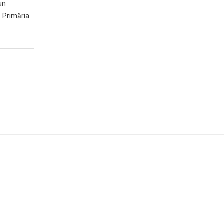
un
. Primăria