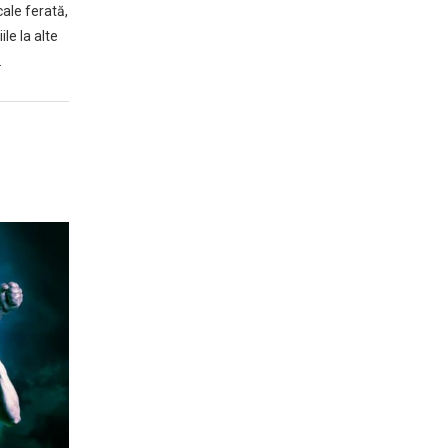
cale ferată,
le la alte
…