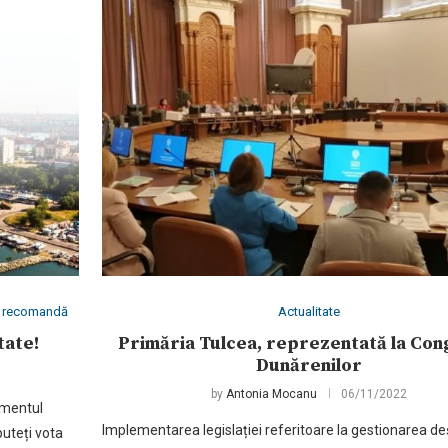
îți recomandă
Actualitate
tate!
Primăria Tulcea, reprezentată la Con
Dunărenilor
by
Antonia Mocanu
06/11/2022
omentul
Implementarea legislației referitoare la gestionarea deș
puteți vota