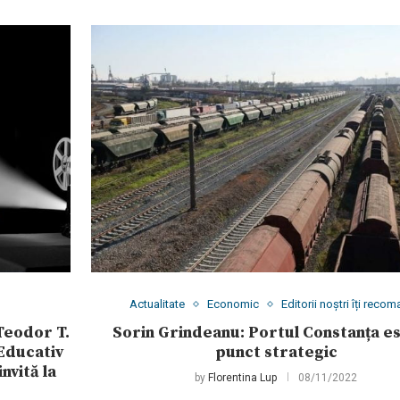
Actualitate
Economic
Editorii noștri îți reco
Teodor T.
Sorin Grindeanu: Portul Constanța e
 Educativ
punct strategic
nvită la
by
Florentina Lup
08/11/2022