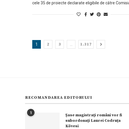
cele 35 de proiecte declarate eligibile de către Comisi
2
3
1.317
1
…
RECOMANDAREA EDITORULUI
1
Şase magistraţi români vor fi
subordonaţi Laurei Codruța
Kövesi