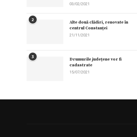
03/02/2021
2
Alte două clădiri, renovate în
centrul Constanței
21/11/2021
3
Drumurile județene vor fi
cadastrate
15/07/2021