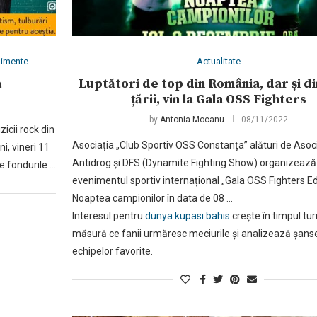
nimente
Actualitate
a
Luptători de top din România, dar și di
țării, vin la Gala OSS Fighters
by
Antonia Mocanu
08/11/2022
zicii rock din
Asociația „Club Sportiv OSS Constanța” alături de Asoc
i, vineri 11
Antidrog și DFS (Dynamite Fighting Show) organizează
e fondurile …
evenimentul sportiv internațional „Gala OSS Fighters Ed
Noaptea campionilor în data de 08 …
Interesul pentru
dünya kupası bahis
crește în timpul tur
măsură ce fanii urmăresc meciurile și analizează șans
echipelor favorite.