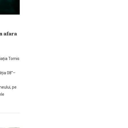
n afara
iația Tomis
iția 08”–
neului, pe
ele