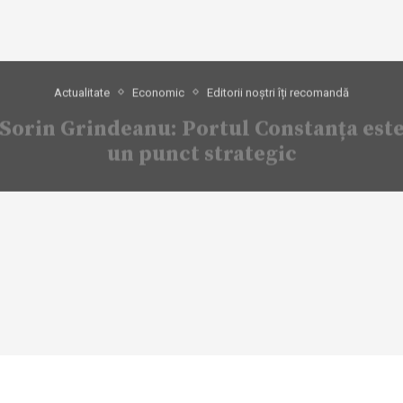
Actualitate
Economic
Editorii noștri îți recomandă
Sorin Grindeanu: Portul Constanța est
un punct strategic
08/11/2022